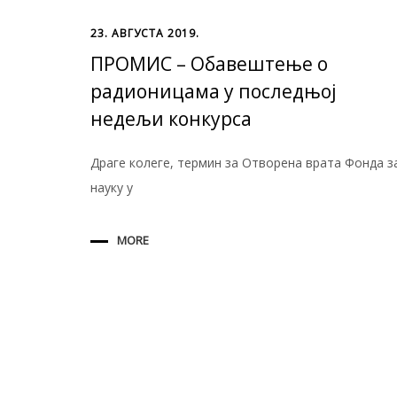
23. АВГУСТА 2019.
ПРОМИС – Oбавештење о
радионицама у последњој
недељи конкурса
Драге колеге, термин за Отворена врата Фонда з
науку у
MORE