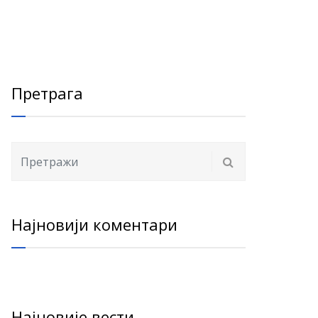
Претрага
Најновији коментари
Најновије вести