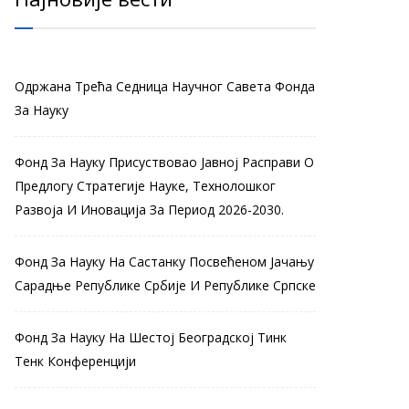
Одржана Трећа Седница Научног Савета Фонда
За Науку
Фонд За Науку Присуствовао Јавној Расправи О
Предлогу Стратегије Науке, Технолошког
Развоја И Иновација За Период 2026-2030.
Фонд За Науку На Састанку Посвећеном Јачању
Сарадње Републике Србије И Републике Српске
Фонд За Науку На Шестој Београдској Тинк
Тенк Конференцији