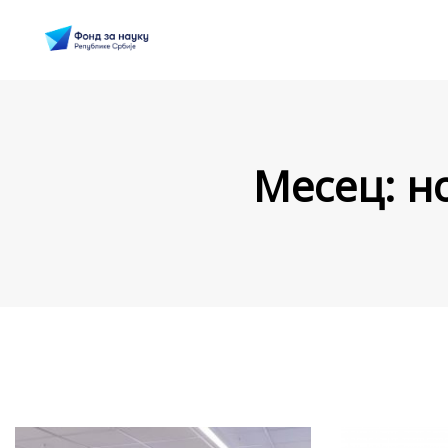
Месец:
н