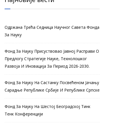
Одржана Трећа Седница Научног Савета Фонда
За Науку
Фонд За Науку Присуствовао Јавној Расправи О
Предлогу Стратегије Науке, Технолошког
Развоја И Иновација За Период 2026-2030.
Фонд За Науку На Састанку Посвећеном Јачању
Сарадње Републике Србије И Републике Српске
Фонд За Науку На Шестој Београдској Тинк
Тенк Конференцији