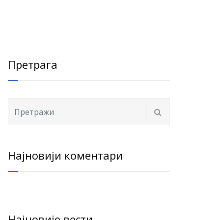
Претрага
Најновији коментари
Најновије вести