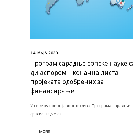
14. МАЈА 2020.
Програм сарадње српске науке с
дијаспором – коначна листа
пројеката одобрених за
финансирање
У оквиру првог јавног позива Програма сарадње
српске науке са
MORE