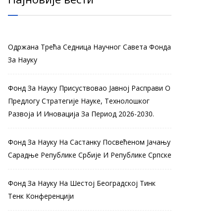
Одржана Трећа Седница Научног Савета Фонда
За Науку
Фонд За Науку Присуствовао Јавној Расправи О
Предлогу Стратегије Науке, Технолошког
Развоја И Иновација За Период 2026-2030.
Фонд За Науку На Састанку Посвећеном Јачању
Сарадње Републике Србије И Републике Српске
Фонд За Науку На Шестој Београдској Тинк
Тенк Конференцији