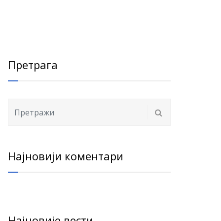
Претрага
Најновији коментари
Најновије вести