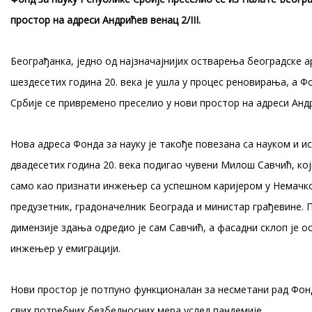
простор
на адреси Андрићев венац 2/
III
.
Београђанка, једно од најзначајнијих остварења београдске а
шездесетих година 20. века је ушла у процес реновирања, а Ф
Србије се привремено преселио у нови простор на адреси Андри
Нова адреса Фонда за науку је такође повезана са науком и ис
двадесетих година 20. века подигао чувени Милош Савчић, који
само као признати инжењер са успешном каријером у Немачкој
предузетник, градоначелник Београда и министар грађевине. 
димензије здања одредио је сам Савчић, а фасадни склоп је о
инжењер у емиграцији.
Нови простор је потпуно функционалан за несметани рад Фонд
свих потребних безбедносних мера услед пандемије.