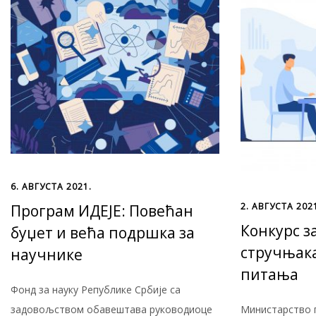
6. АВГУСТА 2021.
2. АВГУСТА 202
Програм ИДЕЈЕ: Повећан
Конкурс з
буџет и већа подршка за
стручњака
научнике
питања
Фонд за науку Републике Србије са
задовољством обавештава руководиоце
Министарство п