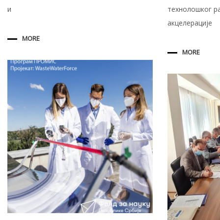
и
технолошког ра
акцелерације
MORE
MORE