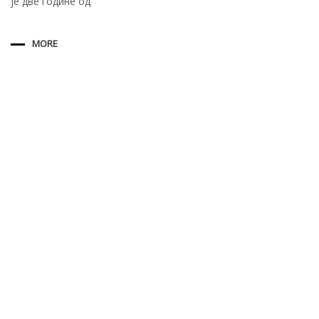
је две године од
MORE