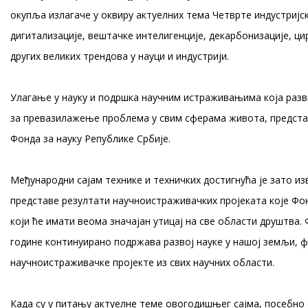
окупља излагаче у оквиру актуелних тема Четврте индустријск
дигитализације, вештачке интелигенције, декарбонизације, ци
других великих трендова у науци и индустрији.
Улагање у науку и подршка научним истраживањима која раз
за превазилажење проблема у свим сферама живота, предста
Фонда за науку Републике Србије.
Међународни сајам технике и техничких достигнућа је зато из
представе резултати научноистраживачких пројеката које Фон
који ће имати веома значајан утицај на све области друштва. 
године континуирано подржава развој науке у нашој земљи, 
научноистраживачке пројекте из свих научних области.
Када су у питању актуелне теме овогодишњег сајма, посебно