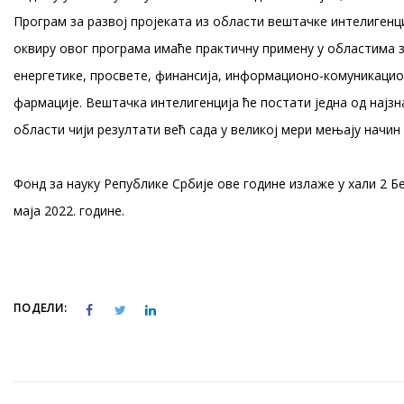
Програм за развој пројеката из области вештачке интелигенци
оквиру овог програма имаће практичну примену у областима з
енергетике, просвете, финансија, информационо-комуникацио
фармације. Вештачка интелигенција ће постати једна од најзн
области чији резултати већ сада у великој мери мењају начин
Фонд за науку Републике Србије ове године излаже у хали 2 Бе
маја 2022. године.
ПОДЕЛИ: