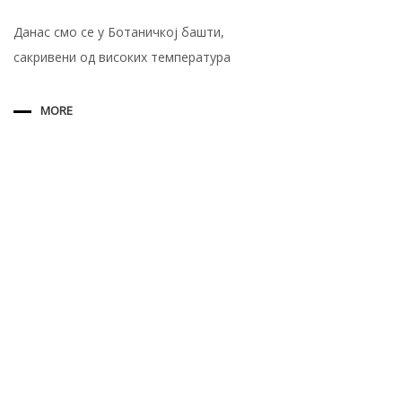
Данас смо се у Ботаничкој башти,
сакривени од високих температура
MORE