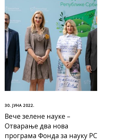
30. ЈУНА 2022.
Вече зелене науке –
Oтварањe два нова
програма Фонда за науку РС