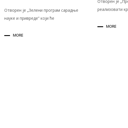
Отворен је „Пр
реализовати к
Отворен је „Зелени програм сарадње
науке и привреде” који ће
MORE
MORE