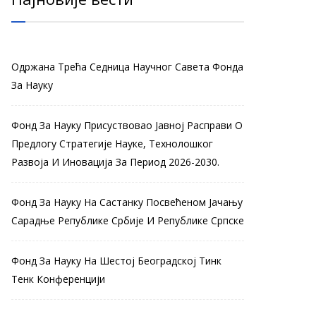
Одржана Трећа Седница Научног Савета Фонда
За Науку
Фонд За Науку Присуствовао Јавној Расправи О
Предлогу Стратегије Науке, Технолошког
Развоја И Иновација За Период 2026-2030.
Фонд За Науку На Састанку Посвећеном Јачању
Сарадње Републике Србије И Републике Српске
Фонд За Науку На Шестој Београдској Тинк
Тенк Конференцији