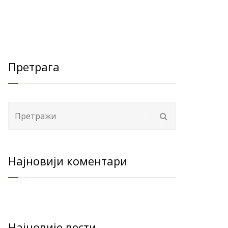
Претрага
Најновији коментари
Најновије вести