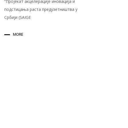
“Пројекат акцелерације иновација и
подстицања раста предузетништва у
Србији (SAIGE
MORE