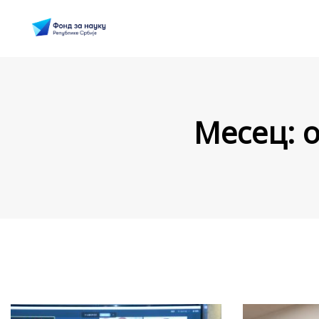
Месец:
о