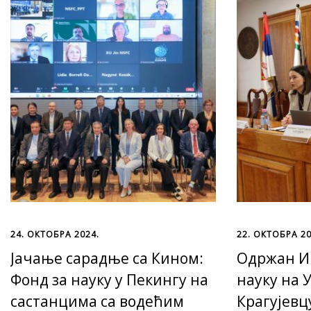
24. ОКТОБРА 2024.
22. ОКТОБРА 20
Јачање сарадње са Кином:
Одржан И
Фонд за науку у Пекингу на
науку на 
састанцима са водећим
Крагујевц