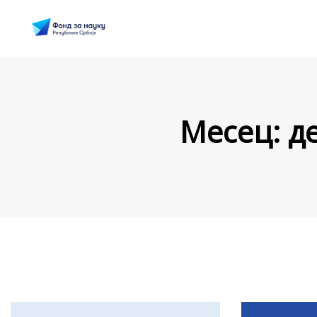
Месец:
д