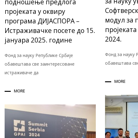
за науку 
подношење предлога
Софтверск
пројеката у оквиру
модул за 
програма ДИЈАСПОРА –
пројеката
Истраживачке посете до 15.
2024.
јануара 2025. године
Фонд за науку 
Фoнд за науку Републике Србије
обавештава све
обавештава све заинтересоване
истраживаче да
MORE
MORE