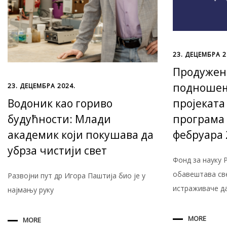
23. ДЕЦЕМБРА 2
Продужен 
подношењ
23. ДЕЦЕМБРА 2024.
Водоник као гориво
пројеката
будућности: Млади
програма 
академик који покушава да
фебруара 
убрза чистији свет
Фoнд за науку 
обавештава св
Развојни пут др Игора Паштија био је у
истраживаче д
најмању руку
MORE
MORE