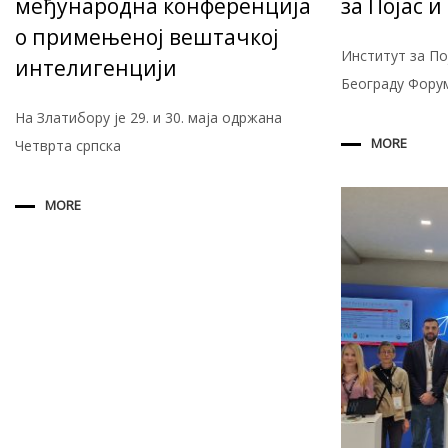
међународна конференција
за Појас и
о примењеној вештачкој
Институт за Пој
интелигенцији
Београду Фору
На Златибору је 29. и 30. маја одржана
MORE
Четврта cрпска
MORE