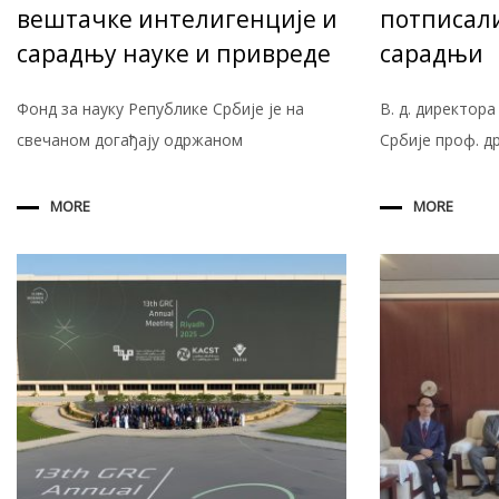
вештачке интелигенције и
потписали
сарадњу науке и привреде
сарадњи
Фонд за науку Републике Србије је на
В. д. директор
свечаном догађају одржаном
Србије проф. д
MORE
MORE