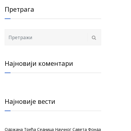
Претрага
Најновији коментари
Најновије вести
Одржана Трећа Седница Научног Савета Фонда