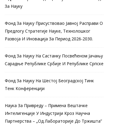
За Науку
Фонд За Науку Присуствовао Јавној Расправи О
Предлогу Стратегије Науке, Технолошког
Развоја И Иновација За Период 2026-2030.
Фонд За Науку На Састанку Посвећеном Јачању
Сарадње Републике Србије И Републике Српске
Фонд За Науку На Шестој Београдској Тинк
Тенк Конференцији
Наука За Привреду – Примена Вештачке
Интелигенције У Индустрији Кроз Научна
Партнерства – „Од Лабораторије До Тржишта”