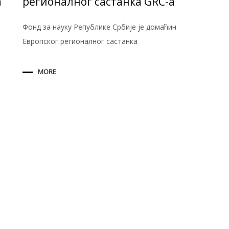
а
регионалног састанка GRC-a
Фонд за науку Републике Србије је домаћин
Европског регионалног састанка
MORE