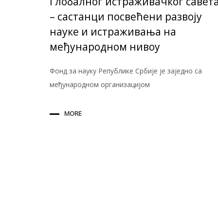
Глобалног истраживачког савет
– састанци посвећени развоју
науке и истраживања на
међународном нивоу
Фонд за науку Републике Србије је заједно са
међународном организацијом
MORE