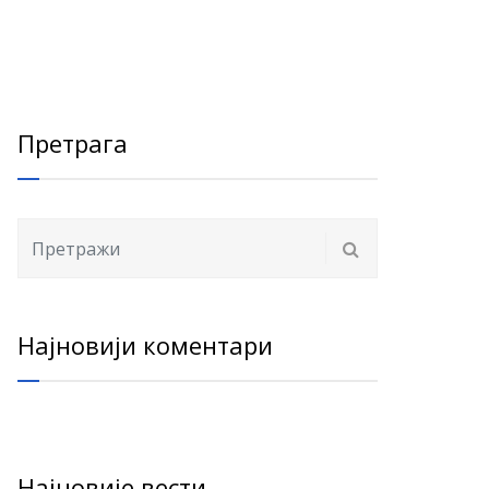
Претрага
Најновији коментари
Најновије вести