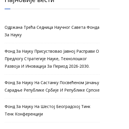
Одржана Трећа Седница Научног Савета Фонда
За Науку
Фонд За Науку Присуствовао Јавној Расправи О
Предлогу Стратегије Науке, Технолошког
Развоја И Иновација За Период 2026-2030.
Фонд За Науку На Састанку Посвећеном Јачању
Сарадње Републике Србије И Републике Српске
Фонд За Науку На Шестој Београдској Тинк
Тенк Конференцији