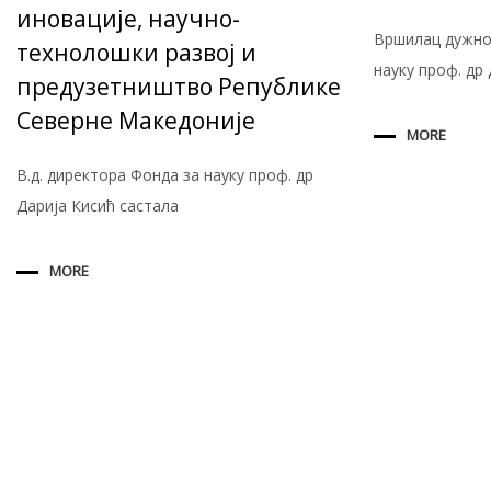
иновације, научно-
Вршилац дужно
технолошки развој и
науку проф. др
предузетништво Републике
Северне Македоније
MORE
В.д. директора Фонда за науку проф. др
Дарија Кисић састала
MORE