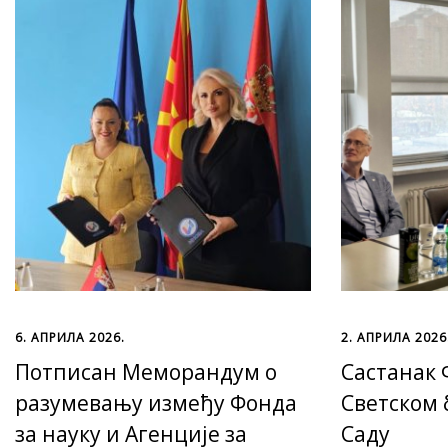
6. АПРИЛА 2026.
2. АПРИЛА 2026
Потписан Меморандум о
Састанак 
разумевању између Фонда
Светском 
за науку и Агенције за
Саду