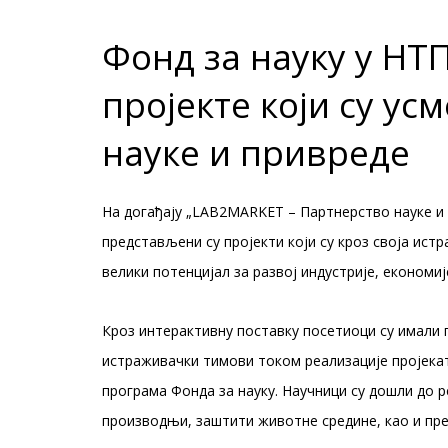
Фонд за науку у НТ
пројекте који су у
науке и привреде
На догађају „LAB2MARKET – Партнерство науке и
представљени су пројекти који су кроз своја ис
велики потенцијал за развој индустрије, економиј
Кроз интерактивну поставку посетиоци су имали п
истраживачки тимови током реализације пројеката
програма Фонда за науку. Научници су дошли до р
производњи, заштити животне средине, као и пр