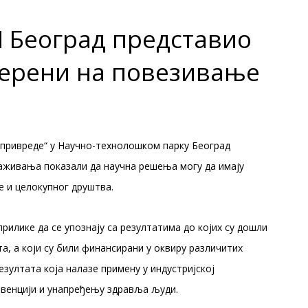
П Београд представио
смерени на повезивање
 привреде“ у Научно-технолошком парку Београд
траживања показали да научна решења могу да имају
е и целокупног друштва.
рилике да се упознају са резултатима до којих су дошли
, а који су били финансирани у оквиру различитих
езултата која налазе примену у индустријској
евенцији и унапређењу здравља људи.