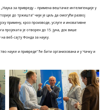
 „Наука за привреду – примена вештачке интелигенције у
торије до тржишта“ чији је циљ да омогући развој
ску примену, кроз производе, услуге и иновативне
а пројеката је отворен до 15. јуна, док више
на веб-сајту Фонда за науку.
о науке и привреде“ ће бити организована и у Чачку и