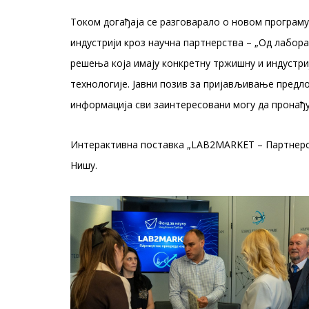
Током догађаја се разговарало о новом програму
индустрији кроз научна партнерства – „Од лабора
решења која имају конкретну тржишну и индустриј
технологије. Јавни позив за пријављивање предлог
информација сви заинтересовани могу да пронађу 
Интерактивна поставка „LAB2MARKET – Партнерств
Нишу.