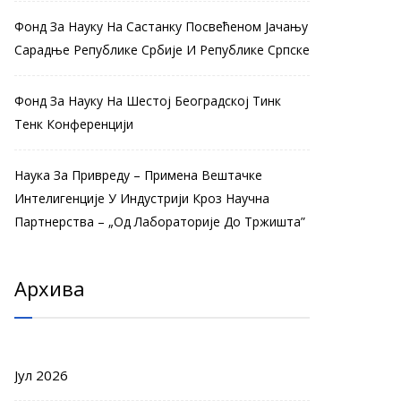
Фонд За Науку На Састанку Посвећеном Јачању
Сарадње Републике Србије И Републике Српске
Фонд За Науку На Шестој Београдској Тинк
Тенк Конференцији
Наука За Привреду – Примена Вештачке
Интелигенције У Индустрији Кроз Научна
Партнерства – „Од Лабораторије До Тржишта”
Архива
Јул 2026