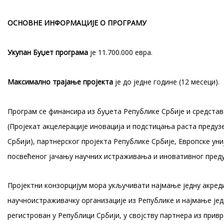
ОСНОВНЕ ИНФОРМАЦИЈЕ О ПРОГРАМУ
Укупан Буџет програма
је 11.700.000 евра.
Максимално трајање пројекта
је до једне године (12 месеци).
Програм се финансира из буџета Републике Србије и средстав
(Пројекат акцелерације иновација и подстицања раста преду
Србији), партнерског пројекта Републике Србије, Европске уни
посвећеног јачању научних истраживања и иновативног преду
Пројектни конзорцијум мора укључивати најмање једну акред
научноистраживачку организације из Републике и најмање јед
регистрован у Републици Србији, у својству партнера из привр