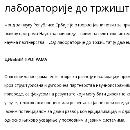
лабораторије до тржишт
Фонд за науку Републике Србије је отворио Јавни позив за при
оквиру програма Наука за привреду – примена вештачке интели
научна партнерства – „Од лабораторије до тржишта“ (у даљем
ЦИЉЕВИ ПРОГРАМА
Општи циљ програма јесте подршка развоју и валидацији пр
кроз структурисана и дугорочна партнерства научноистражива
привреде, са фокусом на резултате који могу бити директно 
услуге, технолошки процеси или решења за јавне политике, ук
јасним потенцијалом за даљи развој, комерцијализацију и од
односно њихово усвајање у пословним и јавним системима.