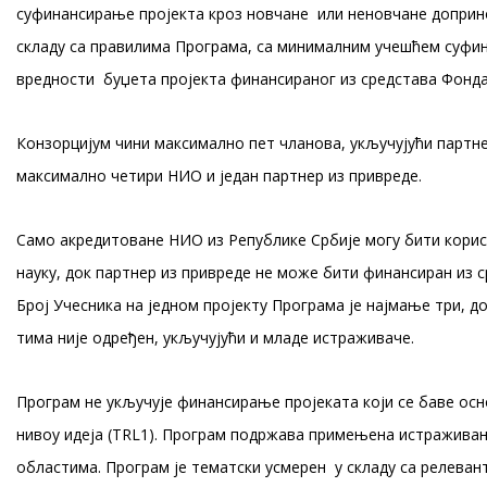
суфинансирање пројекта кроз новчане или неновчане доприно
складу са правилима Програма, са минималним учешћем суф
вредности буџета пројекта финансираног из средстава Фонда 
Конзорцијум чини максимално пет чланова, укључујући партне
максимално четири НИО и један партнер из привреде.
Само акредитоване НИО из Републике Србије могу бити корис
науку, док партнер из привреде не може бити финансиран из с
Број Учесника на једном пројекту Програма је најмање три, д
тима није одређен, укључујући и младе истраживаче.
Програм не укључује финансирање пројеката који се баве о
нивоу идеја (TRL1). Програм подржава примењена истражива
областима. Програм је тематски усмерен у складу са релева