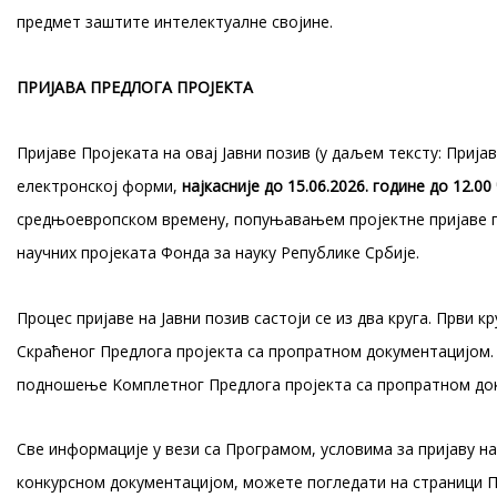
предмет заштите интелектуалне својине.
ПРИЈАВА ПРЕДЛОГА ПРОЈЕКТА
Пријаве Пројеката на овај Јавни позив (у даљем тексту: Прија
електронској форми,
најкасније до 15.06.2026. године до 12.00
средњоевропском времену, попуњавањем пројектне пријаве п
научних пројеката Фонда за науку Републике Србије.
Процес пријаве на Јавни позив састоји се из два круга. Први 
Скраћеног Предлога пројекта са пропратном документацијом. 
подношење Kомплетног Предлога пројекта са пропратном д
Све информације у вези са Програмом, условима за пријаву на 
конкурсном документацијом, можете погледати на страници 