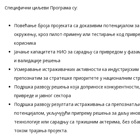
Специфични циљеви Програма су:
Повећање броја пројеката са доказивим потенцијалом за
окружењу, кроз пилот-примену или тестирање код привре
корисника
Јачање капацитета НИО за сарадњу са привредом у фазам
и валидације решења
Усмеравање истраживачких активности ка индустријским
препознатим за стратешке приоритете у националним ст
Подршка развоју решења која доприносе конкурентности
привреде и јавног сектора
Подршка развоју резултата истраживања са препознат
потенцијалом, укључујући припрему решења за даљу ино
технологије или сарадњу са тржишним актерима, без оба
током трајања пројекта.