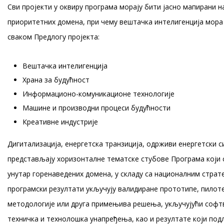
Сви пројекти у оквиру програма морају бити јасно мапирани н
приоритетних домена, при чему вештачка интелигенција мора 
сваком Предлогу пројекта:
Вештачка интелигенција
Храна за будућност
Информационо-комуникационе технологије
Машине и производни процеси будућности
Креативне индустрије
Дигитализација, енергетска транзиција, одрживи енергетски 
представљају хоризонталне тематске стубове Програма који
унутар горенаведених домена, у складу са националним страт
програмски резултати укључују валидиране прототипе, пилот
методологије или друга примењива решења, укључујући софтв
техничка и технолошка унапређења, као и резултате који под