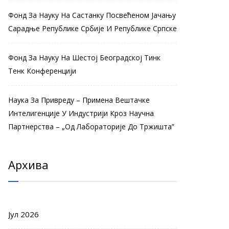
Фонд За Науку На Састанку Посвећеном Јачању
Сарадње Републике Србије И Републике Српске
Фонд За Науку На Шестој Београдској Тинк
Тенк Конференцији
Наука За Привреду – Примена Вештачке
Интелигенције У Индустрији Кроз Научна
Партнерства – „Од Лабораторије До Тржишта”
Архива
Јул 2026