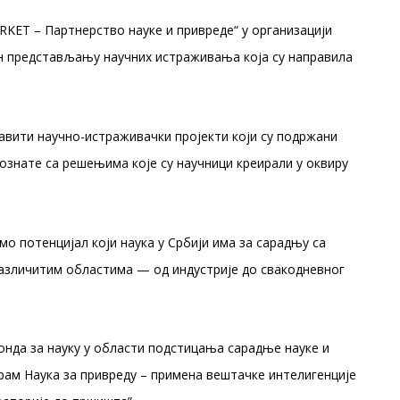
RKET – Партнерство науке и привреде“ у организацији
ћен представљању научних истраживања која су направила
тавити научно-истраживачки пројекти који су подржани
познате са решењима које су научници креирали у оквиру
мо потенцијал који наука у Србији има за сарадњу са
азличитим областима — од индустрије до свакодневног
онда за науку у области подстицања сарадње науке и
грам Наука за привреду – примена вештачке интелигенције