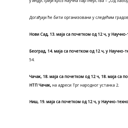
у индустрији кроз научна партнерства – „Од лабо
Догађаји ће бити организовани у следећим градо
Нови Сад, 13. маја са почетком од 12 ч, у Научн
Београд, 14. маја са почетком од 12 ч, у Научно
54.
Чачак, 18. маја са почетком од 12 ч, 18. маја са 
НТП Чачак,
на адреси Трг народног устанка 2.
Ниш, 19. маја са почетком од 12 ч, у Научно-тех