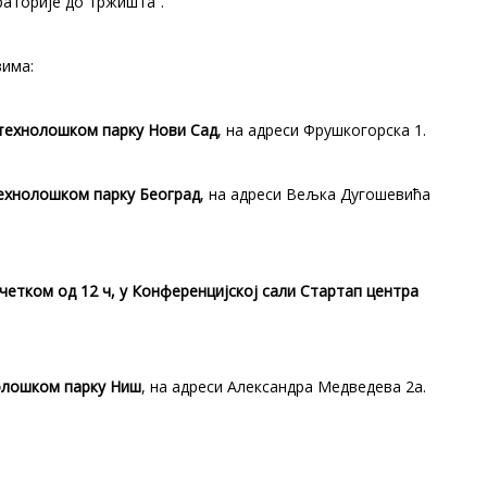
раторије до тржишта”.
вима:
о-технолошком парку Нови Сад
, на адреси Фрушкогорска 1.
-технолошком парку Београд
, на адреси Вељка Дугошевића
почетком од 12 ч, у Конференцијској сали Стартап центра
нолошком парку Ниш
, на адреси Александра Медведева 2a.