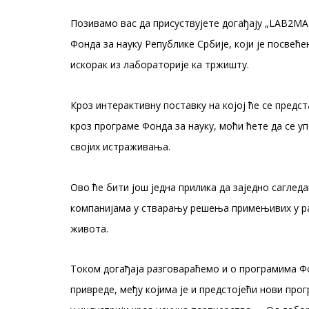
Позивамо вас да присуствујете догађају „LAB2MA
Фонда за науку Републике Србије, који је посве
искорак из лабораторије ка тржишту.
Кроз интерактивну поставку на којој ће се предс
кроз програме Фонда за науку, моћи ћете да се у
својих истраживања.
Ово ће бити још једна прилика да заједно сагледа
компанијама у стварању решења примењивих у р
живота.
Током догађаја разговараћемо и о програмима Ф
привреде, међу којима је и предстојећи нови про