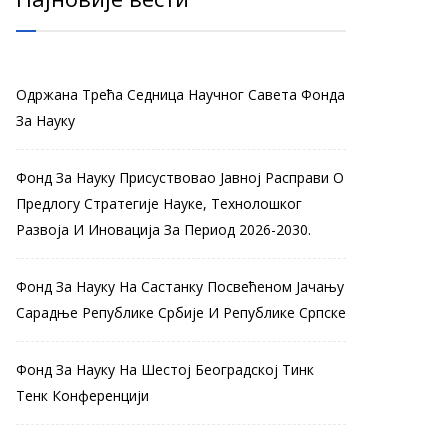
Одржана Трећа Седница Научног Савета Фонда
За Науку
Фонд За Науку Присуствовао Јавној Расправи О
Предлогу Стратегије Науке, Технолошког
Развоја И Иновација За Период 2026-2030.
Фонд За Науку На Састанку Посвећеном Јачању
Сарадње Републике Србије И Републике Српске
Фонд За Науку На Шестој Београдској Тинк
Тенк Конференцији