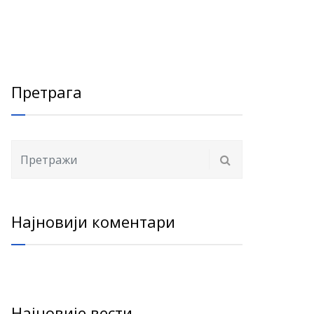
Претрага
Најновији коментари
Најновије вести