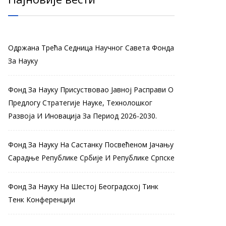
Одржана Трећа Седница Научног Савета Фонда
За Науку
Фонд За Науку Присуствовао Јавној Расправи О
Предлогу Стратегије Науке, Технолошког
Развоја И Иновација За Период 2026-2030.
Фонд За Науку На Састанку Посвећеном Јачању
Сарадње Републике Србије И Републике Српске
Фонд За Науку На Шестој Београдској Тинк
Тенк Конференцији