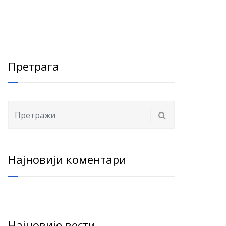
Претрага
Најновији коментари
Најновије вести