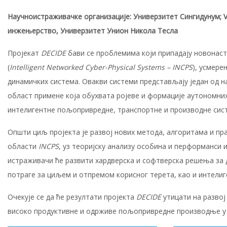
Научноистраживачке организације: Универзитет Сингидунум; V
инжењерство, Универзитет Унион Никола Тесла
Пројекат
DECIDE
бави се проблемима који припадају новонас
(
Intelligent Networked Cyber-Physical
Systems – INCPS
), усмере
динамичких система. Овакви системи представљају један од на
област примене која обухвата ројеве и формације аутономних
интелигентне пољопривредне, транспортне и производне сис
Општи циљ пројекта је развој нових метода, алгоритама и п
области
INCPS
, уз теоријску анализу особина и перформанси 
истраживачи ће развити хардверска и софтверска решења за 
потраге за циљем и отпремом корисног терета, као и интел
Очекује се да ће резултати пројекта
DECIDE
утицати на развој
високо продуктивне и одрживе пољопривредне производње у 