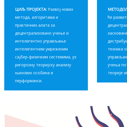
ЦИЉ ПРОЈЕКТА
:
Развој нових
МЕТОДОЛ
метода, алгоритама и
ће развит
практичних алата за
децентра
децентрализовано учење и
заснован
интелигентно управљање
дистрибу
интелигентним умреженим
техника 
сајбер-физичким системима, уз
управљањ
ригорозну теоријску анализу
учења по
њихових особина и
теорије и
перформанси.