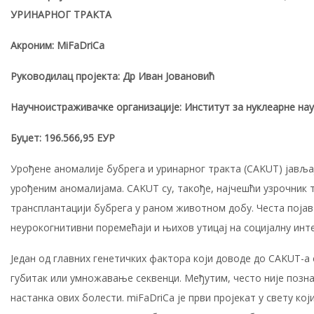
УРИНАРНОГ ТРАКТА
Акроним: MiFaDriCa
Руководилац пројекта: Др Иван Јовановић
Научноистраживачке организације:
Институт за нуклеарне нау
Буџет: 196.566,95 ЕУР
Урођене аномалије бубрега и уринарног тракта (CAKUT) јавља
урођеним аномалијама. CAKUT су, такође, најчешћи узрочник 
трансплантацији бубрега у раном животном добу. Честа појава
неурокогнитивни поремећаји и њихов утицај на социјалну инте
Један од главних генетичких фактора који доводе до CAKUT-а с
губитак или умножавање секвенци. Међутим, често није позна
настанка ових болести. miFaDriCa је први пројекат у свету к