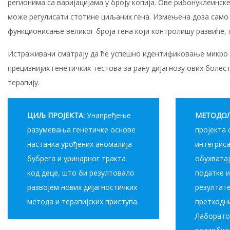
регионима са варијацијама у броју копија. Ове рибонуклеинске
може регулисати стотине циљаних гена. Измењена доза само 
функционисање великог броја гена који контролишу развиће, 
Истраживачи сматрају да ће успешно идентификовање микро 
прецизнијих генетичких тестова за рану дијагнозу ових болес
терапију.
ЦИЉ ПРОЈЕКТА:
Унапређење
МЕТОДОЛ
разумевања генетичке основе
пројекта 
настанка урођених аномалија
интегриса
бубрега и уринарног тракта
обухватај
код деце, што би резултовало
податке 
развојем нових дијагностичких
резултате
метода и терапијских приступа.
претходн
Лаборато