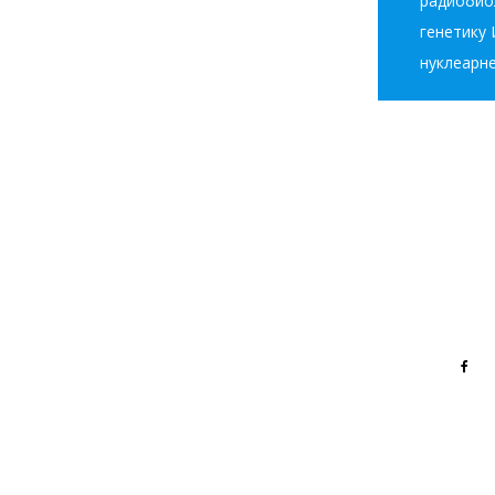
радиобио
генетику 
нуклеарне