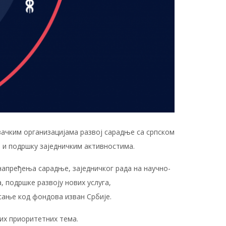
вачким организацијама развој сарадње са српском
 и подршку заједничким активностима.
апређења сарадње, заједничког рада на научно-
 подршке развоју нових услуга,
исање код фондова изван Србије.
их приоритетних тема.