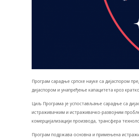
Програм сарадње српске науке са дијаспором пре
дијаспором и унапређење капацитета кроз кратко
Циљ Програма је успостављање сарадње са дијас
истраживачким и истраживачко-развојним проблем
комерцијализацији производа, трансфера технолог
Програм подржава основна и примењена истражи