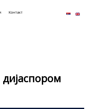
и
Контакт
а дијаспором