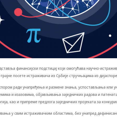
дставља финансијски подстицај који омогућава научно-истражи
трајне посете истраживача из Србије стручњацима из дијаспоре
пором ради унапређења и размене знања, успостављања или ун
има и изазовима, објављивања заједничких радова и патената,
ија, као и припреме предлога заједничких пројеката за конкур
вања у свим истраживачким областима, без унапред дефинисан