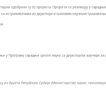
пором одобрена су 92 пројекта. Пројекти се реализују у сарадњ
ву са истраживачима из дијаспоре и њиховим научноистраживачк
ра
ње у Програму сарадње српске науке са дијаспором: ваучери за
 из буџета Републике Србије (Министарство науке, технолошког