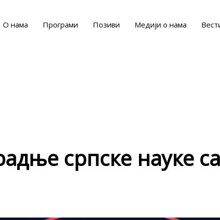
О нама
Програми
Позиви
Медији о нама
Вест
адње српске науке с