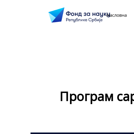
Насловна
Програм сар