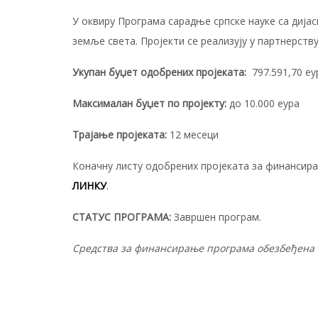
У оквиру Програма сарадње српске науке са дијас
земље света. Пројекти се реализују у партнерст
Укупан буџет одобрених пројеката:
797.591,70 еу
Mаксималан буџет по пројекту:
до 10.000 еура
Трајање пројеката:
12 месеци
Коначну листу одобрених пројеката за финансира
ЛИНКУ
.
СТАТУС ПРОГРАМА:
Завршен програм.
Средства за финансирање програма обезбеђeна су