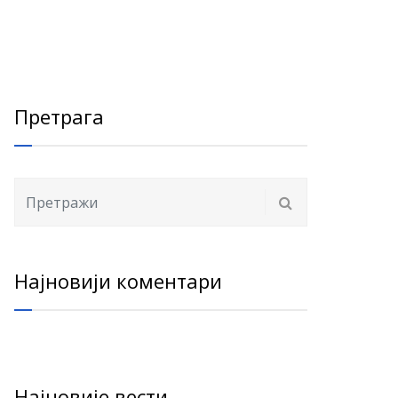
Претрага
Најновији коментари
Најновије вести