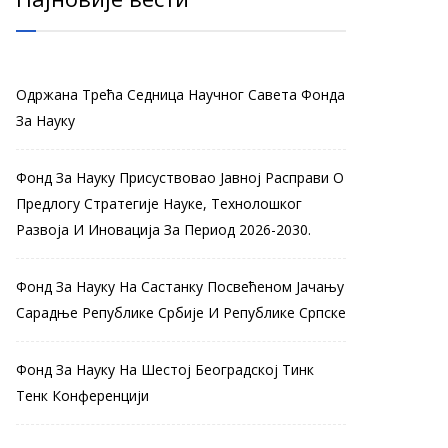
Одржана Трећа Седница Научног Савета Фонда
За Науку
Фонд За Науку Присуствовао Јавној Расправи О
Предлогу Стратегије Науке, Технолошког
Развоја И Иновација За Период 2026-2030.
Фонд За Науку На Састанку Посвећеном Јачању
Сарадње Републике Србије И Републике Српске
Фонд За Науку На Шестој Београдској Тинк
Тенк Конференцији