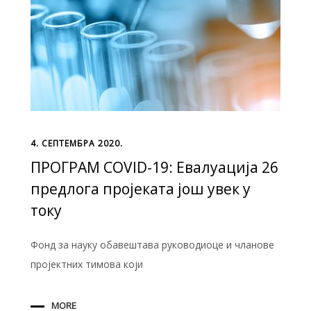
4. СЕПТЕМБРА 2020.
ПРОГРАМ COVID-19: Eвалуација 26
предлога пројеката још увек у
току
Фонд за науку обавештава руководиоце и чланове
пројектних тимова који
MORE