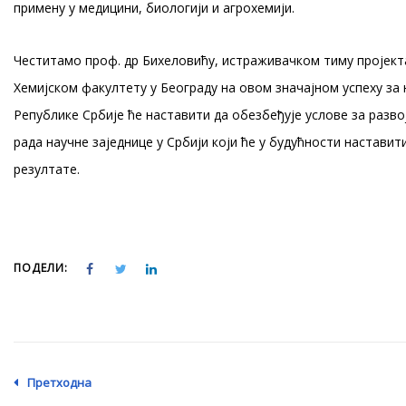
примену у медицини, биологији и агрохемији.
Честитамо проф. др Бихеловићу, истраживачком тиму пројект
Хемијском факултету у Београду на овом значајном успеху за 
Републике Србије ће наставити да обезбеђује услове за разв
рада научне заједнице у Србији који ће у будућности настави
резултате.
ПОДЕЛИ:
Претходна