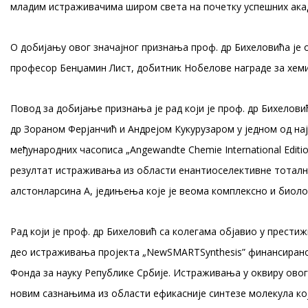
младим истраживачима широм света на почетку успешних акад
О добијању овог значајног признања проф. др Бихеловића је
професор Бенџамин Лист, добитник Нобелове награде за хемиј
Повод за добијање признања је рад који је проф. др Бихелови
др Зораном Ферјанчић и Андрејом Кукурузаром у једном од на
међународних часописа „Angewandte Chemie International Edition
резултат истраживања из области енантиоселективне тоталн
алстонларсина А, једињења које је веома комплексно и биол
Рад који је проф. др Бихеловић са колегама објавио у прести
део истраживања пројекта „NewSMARTSynthesis” финансирано
Фонда за науку Републике Србије. Истраживања у оквиру овог
новим сазнањима из области ефикасније синтезе молекула кој