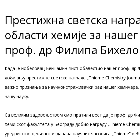
Престижна светска награ
области хемије за нашег
проф. др Филипа Бихел
Када је нобеловац Бенџамин Лист обавестио нашег проф. др 
добијању престижне светске награде „Thieme Chemistry Journal
важно признање за научноистраживачки рад нашег хемичара, а
нашу науку.
Са великим задовољством смо пратили вест да је проф. др Ф
Хемијског факултета у Београду добио награду „Thieme Chemist
уредништво цењеног издавача научних часописа „Thieme” већ